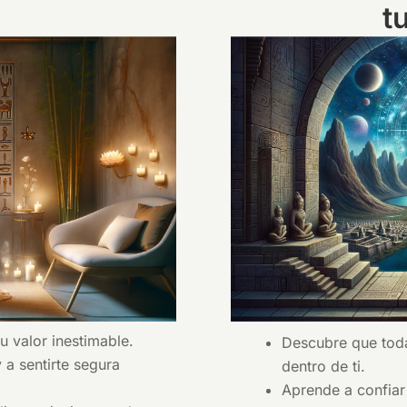
t
u valor inestimable.
Descubre que toda
 a sentirte segura
dentro de ti.
Aprende a confiar