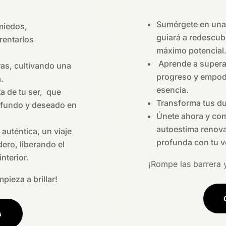
Sumérgete en una 
miedos,
guiará a redescubr
rentarlos
máximo potencial
Aprende a superar
ras, cultivando una
progreso y empodé
.
esencia.
a de tu ser, que
Transforma tus du
rofundo y deseado en
Únete ahora y com
autoestima renova
auténtica, un viaje
profunda con tu v
ero, liberando el
interior.
¡Rompe las barrera y
pieza a brillar!
s