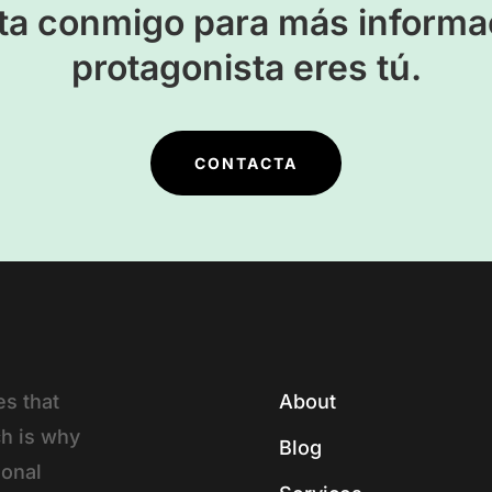
ta conmigo para más informac
protagonista eres tú.
CONTACTA
s that
About
ch is why
Blog
ional