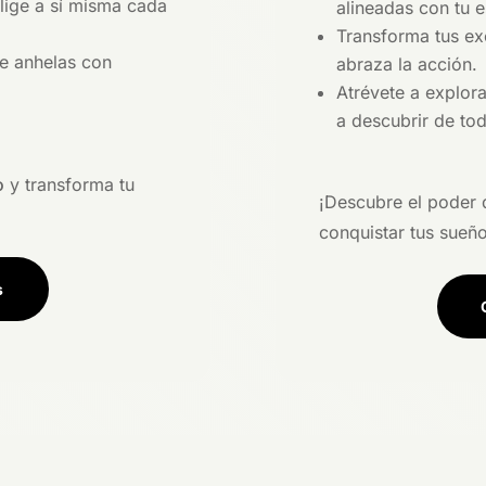
lige a sí misma cada
alineadas con tu e
Transforma tus ex
ue anhelas con
abraza la acción.
Atrévete a explor
a descubrir de to
o
y transforma tu
¡Descubre el poder q
conquistar tus sueño
s