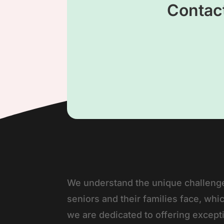
Contac
We understand the unique challenge
seniors and their families face, whi
we are dedicated to offering except